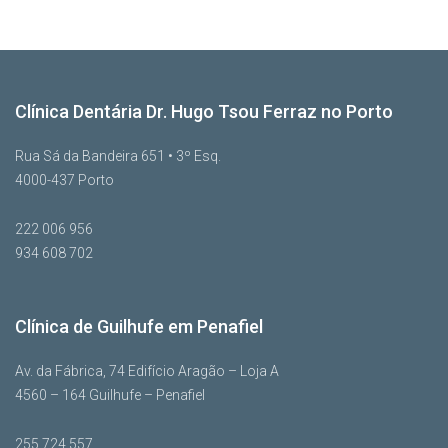
Clínica Dentária Dr. Hugo Tsou Ferraz no Porto
Rua Sá da Bandeira 651 • 3º Esq.
4000-437 Porto
222 006 956
934 608 702
Clínica de Guilhufe em Penafiel
Av. da Fábrica, 74 Edifício Aragão – Loja A
4560 – 164 Guilhufe – Penafiel
255 724 557