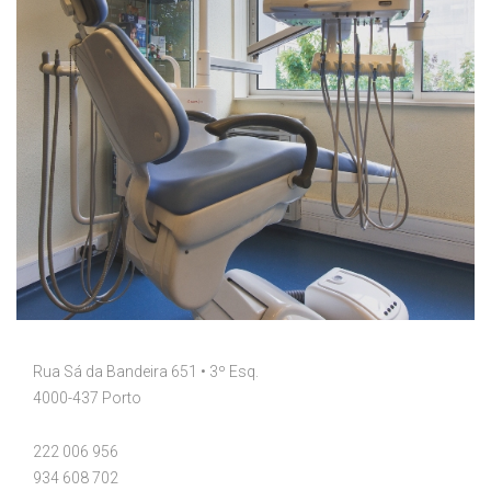
Rua Sá da Bandeira 651 • 3º Esq.
4000-437 Porto
222 006 956
934 608 702