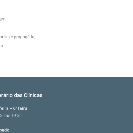
lam;
ulso e propagá-lo;
o.
rário das Clínicas
feira – 6ª feira
:30 às 19:30
bado