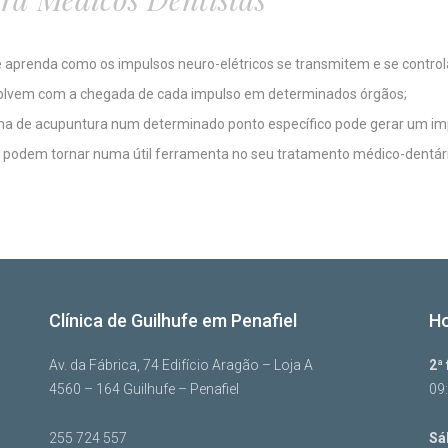
 e aprenda como os impulsos neuro-elétricos se transmitem e se contro
volvem com a chegada de cada impulso em determinados órgãos;
ha de acupuntura num determinado ponto específico pode gerar um imp
 podem tornar numa útil ferramenta no seu tratamento médico-dentári
Clínica de Guilhufe em Penafiel
Ho
Av. da Fábrica, 74 Edifício Aragão – Loja A
2ª 
4560 – 164 Guilhufe – Penafiel
09
255 724 557
Sá