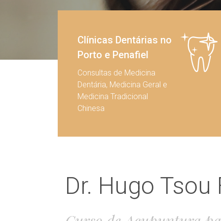
Clínicas Dentárias no
Porto e Penafiel
Consultas de Medicina
Dentária, Medicina Geral e
Medicina Tradicional
Chinesa
Dr. Hugo Tsou 
Curso de Acupuntura pa