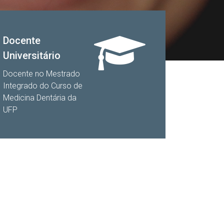
Docente
Universitário
Docente no Mestrado
Integrado do Curso de
Medicina Dentária da
UFP